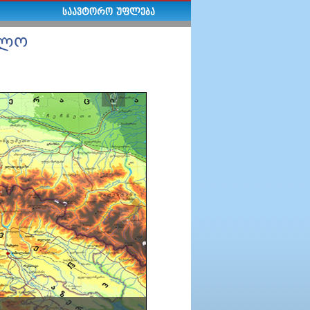
ᲡᲐᲐᲕᲢᲝᲠᲝ ᲣᲤᲚᲔᲑᲐ
ელო
☝