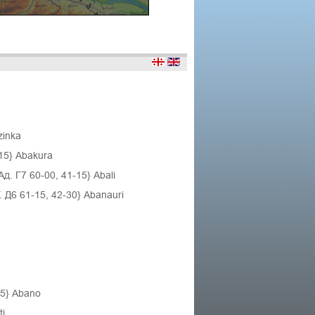
zinka
15} Abakura
Ад. Г7 60-00, 41-15} Abali
Д6 61-15, 42-30} Abanauri
15} Abano
ti