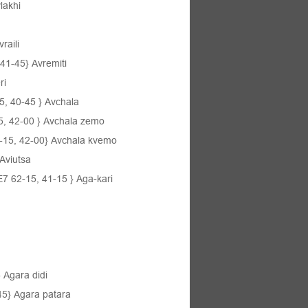
lakhi
raili
 41-45} Avremiti
ri
5, 40-45
} Avchala
5, 42-00
} Avchala zemo
-15, 42-00} Avchala kvemo
Aviutsa
 Е7 62-15, 41-15
} Aga-kari
}
Agara didi
45}
Agara
patara