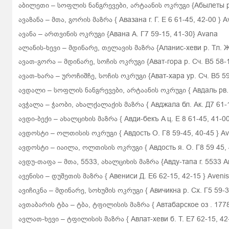
აბილეთი
– სოფლის ნანგრევები, არტაანის ოკრუგი
{Абылеты р
ავაზანა – მთა, გორის მაზრა {
Авазана г. Г.
E
6 61-45, 42-00
}
A
ავანა – ართვინის ოკრუგი {Авана А. Г7 59-15, 41-30}
Avana
ალანის-ხევი – მდინარე, თელავის მაზრა {Аланис-хеви р. Тл. Ж6
ავათ-გორა – მდინარე, სოჩის ოკრუგი {Ават-гора р. Сч. В5 58-
ავათ-ხარა – უროჩიშჩე, სოჩის ოკრუგი {Ават-хара ур. Сч. В5 59
ავდალი – სოფლის ნანგრევები, არტაანის ოკრუგი {
Авдаль рв.
ავჭალა
– ჭაობი, ახალქალაქის მაზრა
{
Авджала бл. Ак. Д7 61-
ავდი-ბექი – ახალციხის მაზრა {
Авди-бекъ
A
ц.
E
8 61-45, 41-0
ავდოსტი – ოლთისის ოკრუგი {
Авдость О. Г8 59-45, 40-45
}
Av
ავდოსტი – იაილა, ოლთისის ოკრუგი {
Авдость я. О. Г8 59 45,
ავდუ-თაფა – მთა, 5533, ახალციხის მაზრა {Авду-тапа г. 5533 Aц
ავენისი – დუშეთის მაზრა {
Авениси Д. Е6 62-15, 42-15
}
Avenis
ავიჩიკნა – მდინარე, სოხუმის ოკრუგი {
Авичикна р. Сх. Г5 59-
ავთაბარის ტბა
– ტბა, ტფილისის მაზრა
{
Автабарское
оз
. 177
ავლათ-ხევი
– ტფილისის მაზრა
{
Авлат-хеви б. Т. E7 62-15, 42