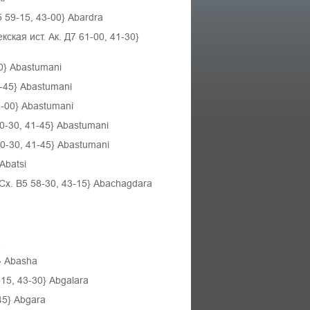
 59-15, 43-00} Abardra
кая ист. Ак. Д7 61-00, 41-30}
0} Abastumani
2-45} Abastumani
2-00} Abastumani
0-30, 41-45} Abastumani
0-30, 41-45} Abastumani
Abatsi
Сх. В5 58-30, 43-15} Abachagdara
a
} Abasha
15, 43-30} Abgalara
45} Abgara