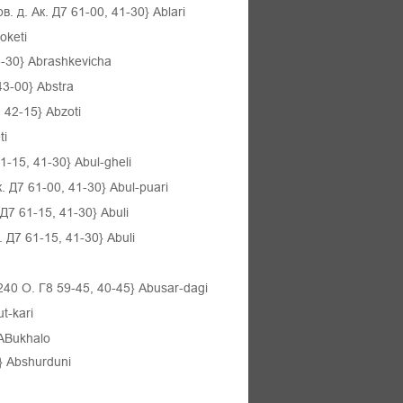
д. Ак. Д7 61-00, 41-30} Ablari
oketi
-30} Abrashkevicha
3-00} Abstra
 42-15} Abzoti
ti
-15, 41-30} Abul-gheli
Д7 61-00, 41-30} Abul-puari
7 61-15, 41-30} Abuli
Д7 61-15, 41-30} Abuli
240 О. Г8 59-45, 40-45} Abusar-dagi
t-kari
ABukhalo
}
Abshurduni