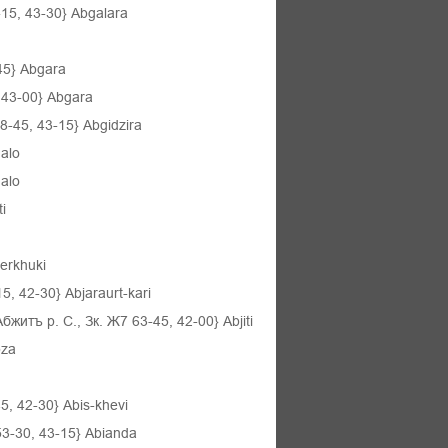
15, 43-30} Abgalara
45} Abgara
 43-00}
Abgara
-45, 43-15} Abgidzira
alo
alo
i
erkhuki
 42-30} Abjaraurt-kari
тъ р. С., Зк. Ж7 63-45, 42-00} Abjiti
bza
, 42-30} Abis-khevi
53-30, 43-15} Abianda