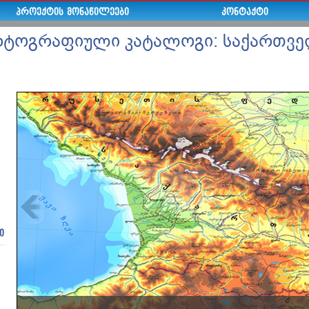
ᲞᲠᲝᲔᲥᲢᲘᲡ ᲛᲝᲜᲐᲬᲘᲚᲔᲔᲑᲘ
ᲙᲝᲜᲢᲐᲥᲢᲘ
რტოგრაფიული კატალოგი: საქართვ
ი