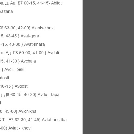
в. д. Ад. Д7 60-15, 41-15}
Abileti
vazana
 63-30, 42-00} Alanis-khevi
15, 43-45
} Avat-gora
-15, 43-30
} Avat-khara
 д. Ад. Г8 60-00, 41-00
} Avdali
15, 41-30
}
Avchala
0
}
Avdi
-
beki
dosti
 40-15
}
Avdosti
. Д8 60-15, 40-30}
Avdu
-
tapa
i
30, 43-00}
Avichikna
8
Т
. E7 62-30, 41-45}
Avtabaris
tba
-00}
Avlat
-
khevi